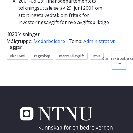
2001-06-29: Finansdepartementets
tolkningsuttalelse av 29. juni 2001 om
stortingets vedtak om fritak for
investeringsavgift for nye avgiftspliktige
4823 Visninger
Målgruppe:
Medarbeidere
Tema:
Administrativt
Tagger
økonomi
regnskap
merverdiavgift
mva
Kunnskapsbas