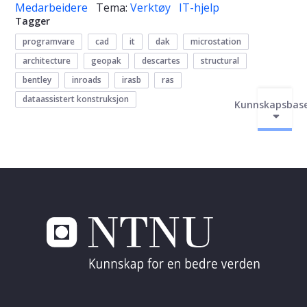
Medarbeidere
Tema:
Verktøy
IT-hjelp
Tagger
programvare
cad
it
dak
microstation
architecture
geopak
descartes
structural
bentley
inroads
irasb
ras
dataassistert konstruksjon
Kunnskapsbas