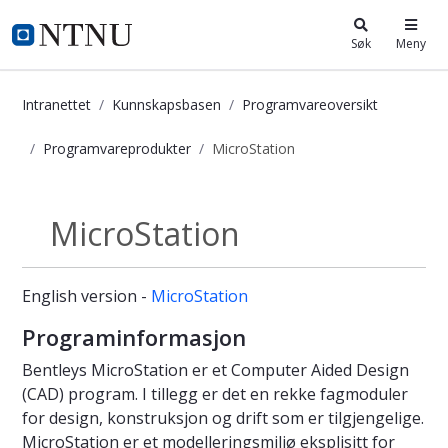
i.ntnu.no
Søk
Meny
Intranettet
Kunnskapsbasen
Programvareoversikt
Programvareprodukter
MicroStation
MicroStation - Kunnskapsbasen
MicroStation
Programvareprodukter
English version -
MicroStation
Programinformasjon
Bentleys MicroStation er et Computer Aided Design
(CAD) program. I tillegg er det en rekke fagmoduler
for design, konstruksjon og drift som er tilgjengelige.
MicroStation er et modelleringsmiljø eksplisitt for