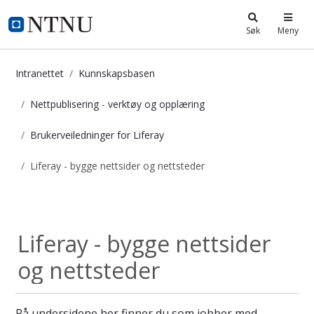
i.ntnu.no
Søk
Meny
Intranettet
Kunnskapsbasen
Nettpublisering - verktøy og opplæring
Brukerveiledninger for Liferay
Liferay - bygge nettsider og nettsteder
Liferay - bygge nettsider og nettst
Brukerveiledninge...
Liferay - bygge nettsider
og nettsteder
På undersidene her finner du som jobber med