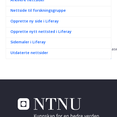
Nettside til forskningsgruppe
Opprette ny side i Liferay
Opprette nytt nettsted i Liferay
Sidemaler i Liferay
Kunnskapsbas
Utdaterte nettsider