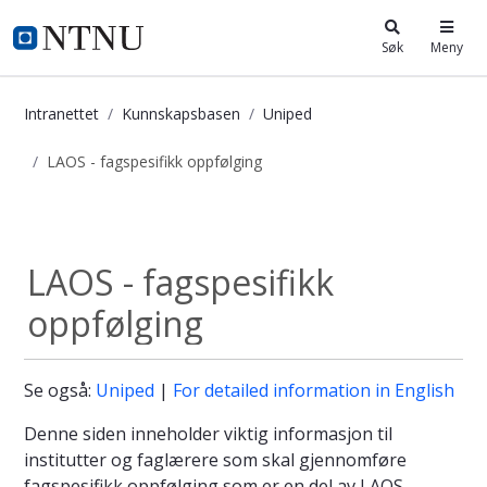
i.ntnu.no
Søk
Meny
Intranettet
Kunnskapsbasen
Uniped
LAOS - fagspesifikk oppfølging
LAOS - fagspesifikk oppfølging - K
Uniped
LAOS - fagspesifikk
oppfølging
Se også:
Uniped
|
For detailed information in English
Denne siden inneholder viktig informasjon til
institutter og faglærere som skal gjennomføre
fagspesifikk oppfølging som er en del av LAOS