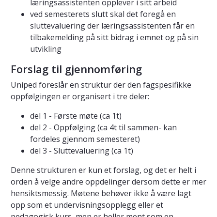
læringsassistenten opplever i sitt arbeid
ved semesterets slutt skal det foregå en
sluttevaluering der læringsassistenten får en
tilbakemelding på sitt bidrag i emnet og på sin
utvikling
Forslag til gjennomføring
Uniped foreslår en struktur der den fagspesifikke
oppfølgingen er organisert i tre deler:
del 1 - Første møte (ca 1t)
del 2 - Oppfølging (ca 4t til sammen- kan
fordeles gjennom semesteret)
del 3 - Sluttevaluering (ca 1t)
Denne strukturen er kun et forslag, og det er helt i
orden å velge andre oppdelinger dersom dette er mer
hensiktsmessig. Møtene behøver ikke å være lagt
opp som et undervisningsopplegg eller et
pedagogisk kurs, men er heller ment som en