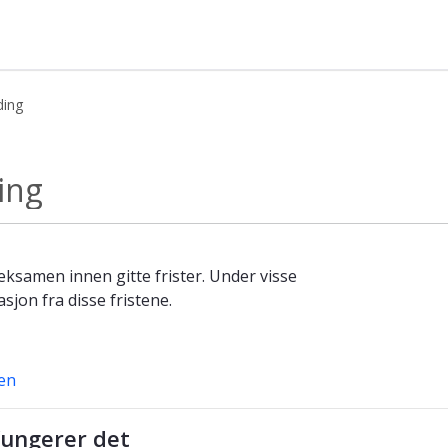
ding
skapsbasen
ing
eksamen innen gitte frister. Under visse
jon fra disse fristene.
en
fungerer det