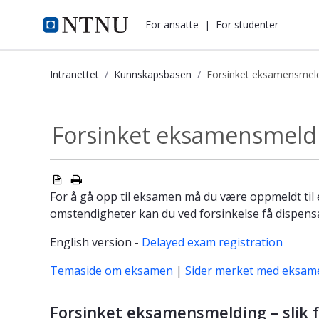
i.ntnu.no
For ansatte
|
For studenter
Intranettet
Kunnskapsbasen
Forsinket eksamensmel
Forsinket eksamensmelding - Kunn
Forsinket eksamensmeld
For å gå opp til eksamen må du være oppmeldt til 
omstendigheter kan du ved forsinkelse få dispensas
English version -
Delayed exam registration
Temaside om eksamen
|
Sider merket med eksam
Forsinket eksamensmelding – slik 