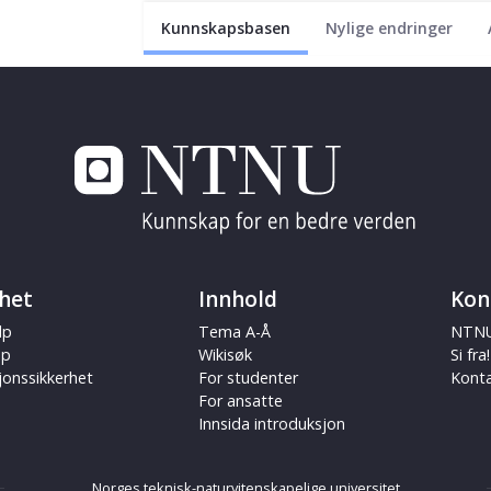
Kunnskapsbasen
Nylige endringer
het
Innhold
Kon
lp
Tema A-Å
NTNU
ap
Wikisøk
Si fra!
jonssikkerhet
For studenter
Kont
For ansatte
Innsida introduksjon
Norges teknisk-naturvitenskapelige universitet