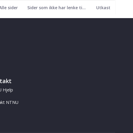
Alle sider
Sider som ikke har lenke til seg
Utkast
takt
 Hjelp
akt NTNU