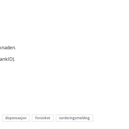
knaden.
BankID).
dispensasjon
forsinket
vurderingsmelding