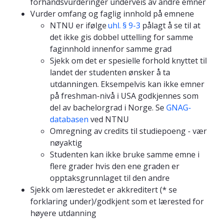
forhåndsvurderinger underveis av andre emner
Vurder omfang og faglig innhold på emnene
NTNU er ifølge
uhl. § 9-3
pålagt å se til at
det ikke gis dobbel uttelling for samme
faginnhold innenfor samme grad
Sjekk om det er spesielle forhold knyttet til
landet der studenten ønsker å ta
utdanningen. Eksempelvis kan ikke emner
på freshman-nivå i USA godkjennes som
del av bachelorgrad i Norge. Se
GNAG-
databasen
ved NTNU
Omregning av credits til studiepoeng - vær
nøyaktig
Studenten kan ikke bruke samme emne i
flere grader hvis den ene graden er
opptaksgrunnlaget til den andre
Sjekk om lærestedet er akkreditert (* se
forklaring under)/godkjent som et lærested for
høyere utdanning