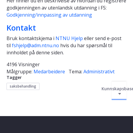
Her finner du en beskrivelse av hvordan du registrere
godkjenningen av utenlandsk utdanning i FS:
Godkjenning/innpassing av utdanning
Kontakt
Bruk kontaktskjema i
NTNU Hjelp
eller send e-post
til
fshjelp@adm.ntnu.no
hvis du har spørsmål til
innholdet på denne siden.
4196 Visninger
Målgruppe:
Medarbeidere
Tema:
Administrativt
Tagger
saksbehandling
Kunnskapsbas