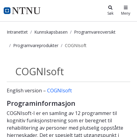
i.ntnu.no
Søk
Meny
Intranettet
Kunnskapsbasen
Programvareoversikt
Programvareprodukter
COGNIsoft
COGNIsoft - Kunnskapsbasen
COGNIsoft
Programvareprodukter
English version –
COGNIsoft
Programinformasjon
COGNIsoft-I er en samling av 12 programmer til
kognitiv funksjonstrening som er beregnet til
rehabilitering av personer med plutselig oppståtte
hjerneskader. Det er spesielt tatt utgangspunkt i