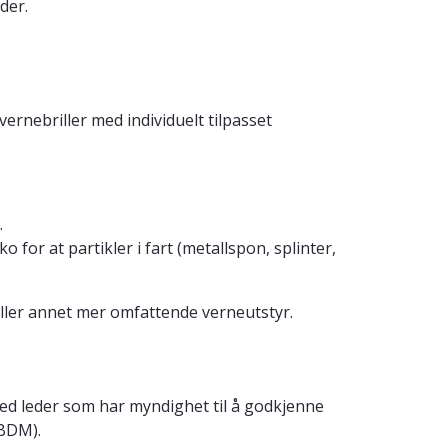
der.
rnebriller med individuelt tilpasset
.
ko for at partikler i fart (metallspon, splinter,
 eller annet mer omfattende verneutstyr.
med leder som har myndighet til å godkjenne
BDM).