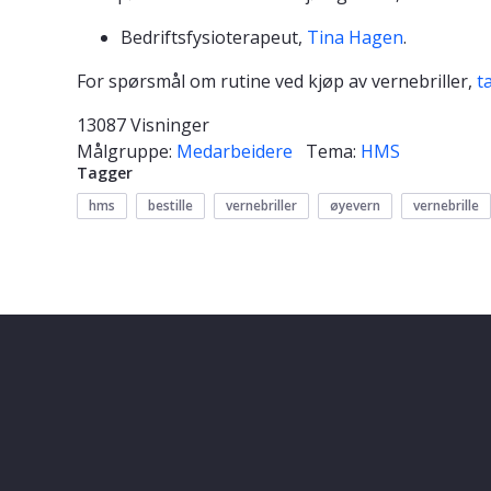
Bedriftsfysioterapeut,
Tina Hagen
.
For spørsmål om rutine ved kjøp av vernebriller,
t
13087 Visninger
Målgruppe:
Medarbeidere
Tema:
HMS
Tagger
hms
bestille
vernebriller
øyevern
vernebrille