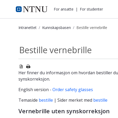
i.ntnu.no
For ansatte
|
For studenter
Intranettet
Kunnskapsbasen
Bestille vernebrille
Bestille vernebrille - Kunnskapsbase
Bestille vernebrille
Her finner du informasjon om hvordan bestiller du
synskorreksjon.
English version -
Order safety glasses
Temaside
bestille
| Sider merket med
bestille
Vernebrille uten synskorreksjon