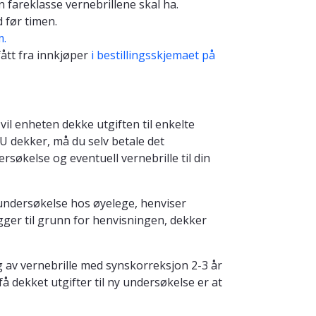
 fareklasse vernebrillene skal ha.
d før timen.
m.
ått fra innkjøper
i bestillingsskjemaet på
il enheten dekke utgiften til enkelte
 dekker, må du selv betale det
søkelse og eventuell vernebrille til din
undersøkelse hos øyelege, henviser
igger til grunn for henvisningen, dekker
g av vernebrille med synskorreksjon 2-3 år
å dekket utgifter til ny undersøkelse er at