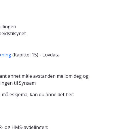
illingen
beidstilsynet
rkning
(Kapittel 15) - Lovdata
blant annet måle avstanden mellom deg og
ningen til Synsam.
måleskjema, kan du finne det her:
HR- og HMS-avdelingen: