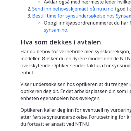
Avklar også med nærmeste leder hvilken
Send inn behovsskjemaet på ntnu.no
i god ti
Bestill time for synsundersøkelse hos Synsa
Oppgi innkjøpsordrenummeret du har f
synsam.no.
Hva som dekkes i avtalen
Har du behov for vernebrille med synskorreksjon, v
modeller. Ønsker du en dyrere modell enn de NTNU
overskytende. Optiker sender faktura for synsunder
enhet.
Viser undersøkelsen hos optikeren at du trenger 
optikeren deg dit. Er det arbeidsplassen din som l
enheten egenandelen hos øyelegen.
Optikeren kaller deg inn for eventuell ny vurderin
etter første synsundersøkelse. Forutsetning for å f
du fortsatt er ansatt ved NTNU.