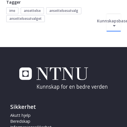
Tagger
ime
ansettelse
ansettelsesutvalg
ansettelsesutvalget
Kunnskapsbas
Sikkerhet
Akutt hjelp
Beredskap