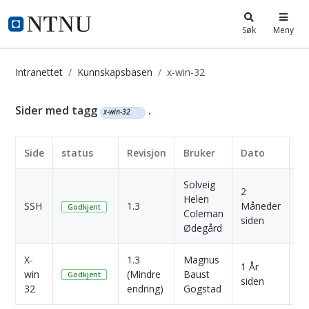
i.ntnu.no
Søk
Meny
Intranettet
Kunnskapsbasen
x-win-32
Kunnskapsbasen
Sider med tagg
.
x-win-32
Side
status
Revisjon
Bruker
Dato
Solveig
2
Helen
SSH
1.3
Måneder
Sk
Godkjent
Coleman
siden
Ødegård
X-
1.3
Magnus
1 År
win
(Mindre
Baust
Sk
Godkjent
siden
32
endring)
Gogstad