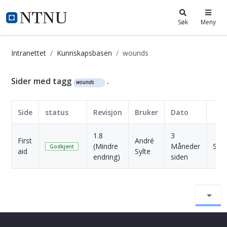
i.ntnu.no
Søk
Meny
Intranettet
Kunnskapsbasen
wounds
Kunnskapsbasen
Sider med tagg
.
wounds
Side
status
Revisjon
Bruker
Dato
1.8
3
First
André
(Mindre
Måneder
Skri
Godkjent
aid
Sylte
endring)
siden