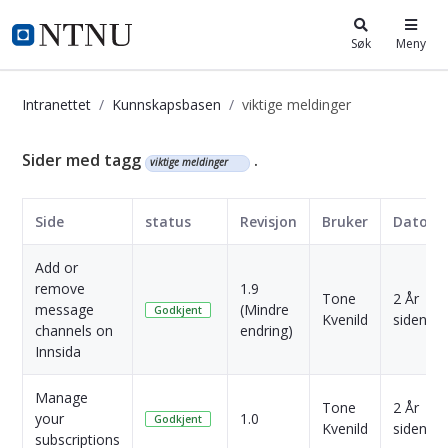
i.ntnu.no
Søk
Meny
Intranettet
Kunnskapsbasen
viktige meldinger
Kunnskapsbasen
Sider med tagg
.
viktige meldinger
Side
status
Revisjon
Bruker
Dato
Add or
remove
1.9
Tone
2 År
message
(Mindre
Godkjent
Kvenild
siden
channels on
endring)
Innsida
Manage
Tone
2 År
your
1.0
Godkjent
Kvenild
siden
subscriptions