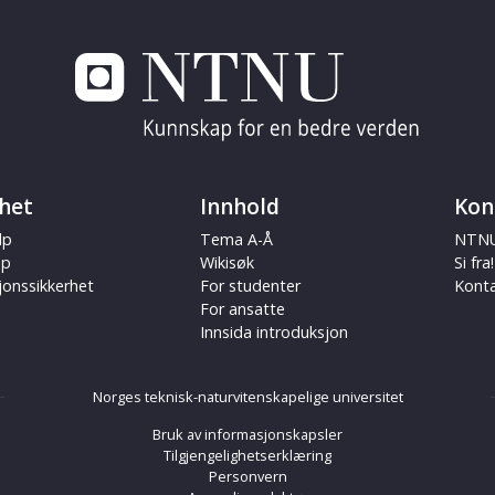
het
Innhold
Kon
lp
Tema A-Å
NTNU
ap
Wikisøk
Si fra!
jonssikkerhet
For studenter
Kont
For ansatte
Innsida introduksjon
Norges teknisk-naturvitenskapelige universitet
Bruk av informasjonskapsler
Tilgjengelighetserklæring
Personvern