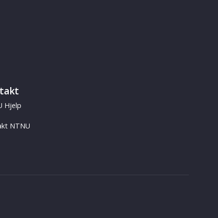
takt
 Hjelp
akt NTNU