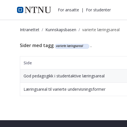
i.ntnu.no
For ansatte
|
For studenter
Intranettet
Kunnskapsbasen
varierte læringsareal
Kunnskapsbasen
Sider med tagg
.
varierte læringsareal
Side
God pedagogikk i studentaktive læringsareal
Læringsareal til varierte undervisningsformer