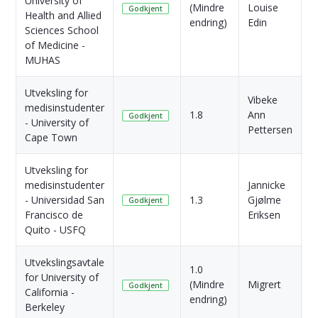
University of
1
(Mindre
Louise
Godkjent
Health and Allied
s
endring)
Edin
Sciences School
of Medicine -
MUHAS
Utveksling for
Vibeke
medisinstudenter
1
1.8
Ann
Godkjent
- University of
s
Pettersen
Cape Town
Utveksling for
medisinstudenter
Jannicke
1
- Universidad San
1.3
Gjølme
Godkjent
s
Francisco de
Eriksen
Quito - USFQ
Utvekslingsavtale
1.0
for University of
4
(Mindre
Migrert
Godkjent
California -
s
endring)
Berkeley