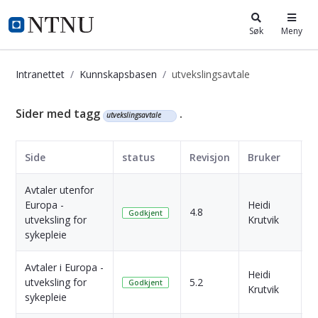
i.ntnu.no
Søk
Meny
Intranettet
Kunnskapsbasen
utvekslingsavtale
Kunnskapsbasen
Sider med tagg
.
utvekslingsavtale
Side
status
Revisjon
Bruker
D
Avtaler utenfor
Europa -
Heidi
1
4.8
Godkjent
utveksling for
Krutvik
s
sykepleie
Avtaler i Europa -
Heidi
1
utveksling for
5.2
Godkjent
Krutvik
s
sykepleie