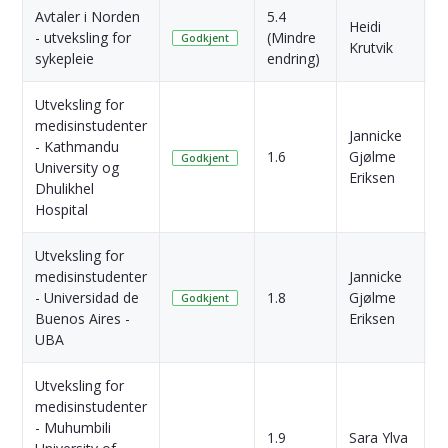
Avtaler i Norden
5.4
Heidi
1
- utveksling for
(Mindre
Godkjent
Krutvik
s
sykepleie
endring)
Utveksling for
medisinstudenter
Jannicke
1
- Kathmandu
1.6
Gjølme
M
Godkjent
University og
Eriksen
s
Dhulikhel
Hospital
Utveksling for
medisinstudenter
Jannicke
1
- Universidad de
1.8
Gjølme
Godkjent
s
Buenos Aires -
Eriksen
UBA
Utveksling for
medisinstudenter
- Muhumbili
1.9
Sara Ylva