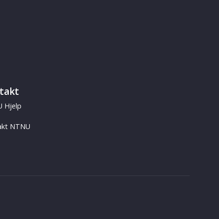
takt
 Hjelp
akt NTNU