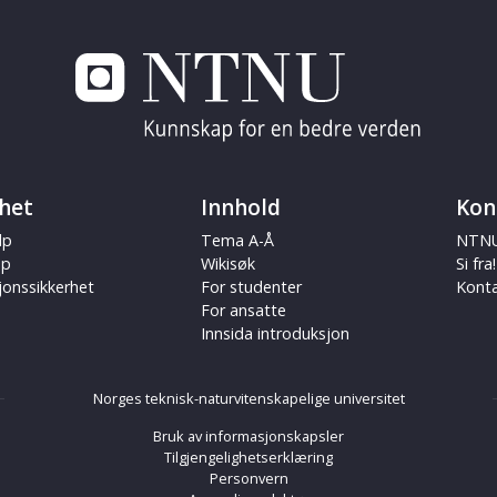
het
Innhold
Kon
lp
Tema A-Å
NTNU
ap
Wikisøk
Si fra!
jonssikkerhet
For studenter
Kont
For ansatte
Innsida introduksjon
Norges teknisk-naturvitenskapelige universitet
Bruk av informasjonskapsler
Tilgjengelighetserklæring
Personvern