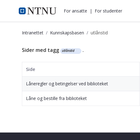
i.ntnu.no
For ansatte
|
For studenter
Intranettet
Kunnskapsbasen
utlånstid
Kunnskapsbasen
Sider med tagg
.
utlånstid
Side
Låneregler og betingelser ved biblioteket
Låne og bestille fra biblioteket