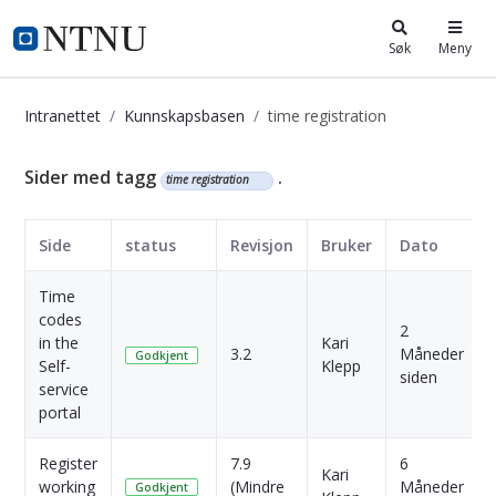
i.ntnu.no
Søk
Meny
Intranettet
Kunnskapsbasen
time registration
Kunnskapsbasen
Sider med tagg
.
time registration
Side
status
Revisjon
Bruker
Dato
Time
codes
2
in the
Kari
3.2
Måneder
Godkjent
Self-
Klepp
siden
service
portal
Register
7.9
6
Kari
working
(Mindre
Måneder
Godkjent