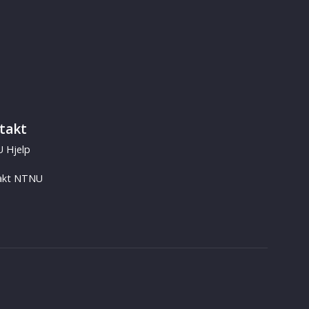
takt
 Hjelp
akt NTNU