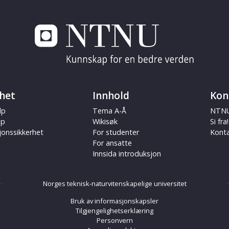
het
Innhold
Kon
lp
Tema A-Å
NTNU
ap
Wikisøk
Si fra!
jonssikkerhet
For studenter
Kont
For ansatte
Innsida introduksjon
Norges teknisk-naturvitenskapelige universitet
Bruk av informasjonskapsler
Tilgjengelighetserklæring
Personvern