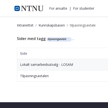
i.ntnu.no
For ansatte
|
For studenter
Intranettet
Kunnskapsbasen
tilpasningsavtale
Kunnskapsbasen
Sider med tagg
.
tilpasningsavtale
Side
Lokalt samarbeidsutvalg - LOSAM
Tilpasningsavtalen