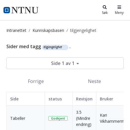
i.ntnu.no
Søk
Meny
Intranettet
Kunnskapsbasen
tilgjengelighet
Kunnskapsbasen
Sider med tagg
.
tilgjengelighet
Side 1 av 1
Forrige
Neste
Side
status
Revisjon
Bruker
3.5
Kari
Tabeller
(Mindre
Godkjent
Vikhammermo
endring)