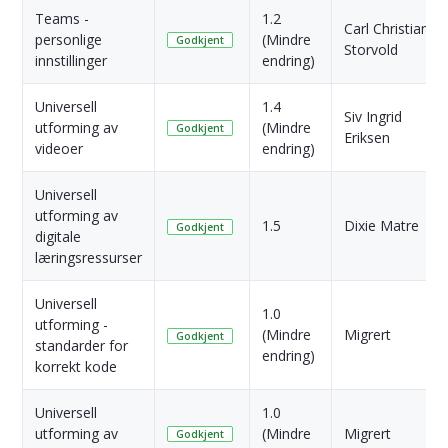
Teams -
1.2
Carl Christian
personlige
(Mindre
Godkjent
Storvold
innstillinger
endring)
Universell
1.4
Siv Ingrid
utforming av
(Mindre
Godkjent
Eriksen
videoer
endring)
Universell
utforming av
1.5
Dixie Matre
Godkjent
digitale
læringsressurser
Universell
1.0
utforming -
(Mindre
Migrert
Godkjent
standarder for
endring)
korrekt kode
Universell
1.0
utforming av
(Mindre
Migrert
Godkjent