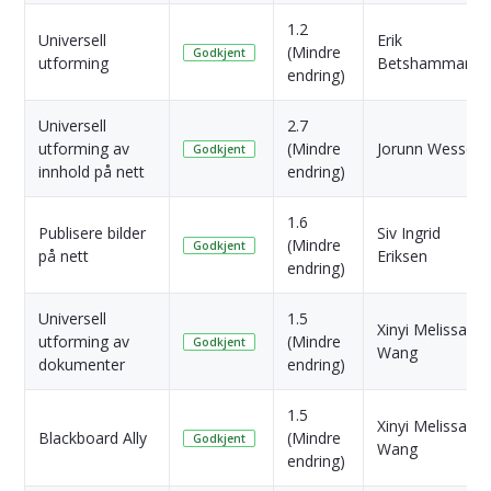
1.2
Universell
Erik
(Mindre
Godkjent
utforming
Betshammar
endring)
Universell
2.7
utforming av
(Mindre
Jorunn Wessel
Godkjent
innhold på nett
endring)
1.6
Publisere bilder
Siv Ingrid
(Mindre
Godkjent
på nett
Eriksen
endring)
Universell
1.5
Xinyi Melissa
utforming av
(Mindre
Godkjent
Wang
dokumenter
endring)
1.5
Xinyi Melissa
Blackboard Ally
(Mindre
Godkjent
Wang
endring)