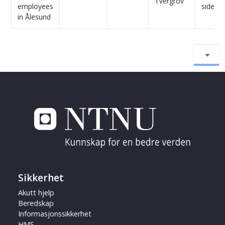
Tvergrov
employees
siden
in Ålesund
Sikkerhet
Akutt hjelp
Beredskap
Informasjonssikkerhet
HMS