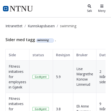
i.ntnu.no
Søk
Meny
Intranettet
Kunnskapsbasen
swimming
Kunnskapsbasen
Sider med tagg
.
swimming
Side
status
Revisjon
Bruker
Dato
Fitness
Lise
initiatives
2
Margrethe
for
5.9
Måned
Godkjent
Konow
employees
siden
Linnerud
in Gjøvik
Fitness
initiatives
9
Eli Anne
for
3.8
Måned
Godkjent