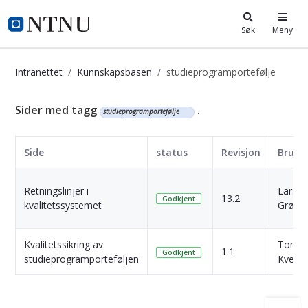
i.ntnu.no
Søk
Meny
Intranettet
Kunnskapsbasen
studieprogramportefølje
Kunnskapsbasen
Sider med tagg
.
studieprogramportefølje
Side
status
Revisjon
Bruke
Retningslinjer i
Lars T.
13.2
Godkjent
kvalitetssystemet
Grønfl
Kvalitetssikring av
Tone
1.1
Godkjent
studieprogramporteføljen
Kvenil