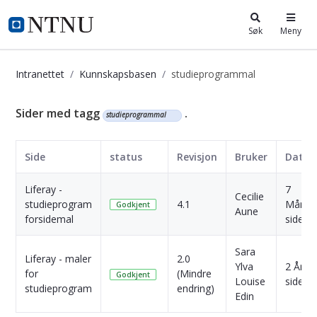
i.ntnu.no
Søk
Meny
Intranettet
Kunnskapsbasen
studieprogrammal
Kunnskapsbasen
Sider med tagg
.
studieprogrammal
Side
status
Revisjon
Bruker
Dato
Liferay -
7
Cecilie
studieprogram
4.1
Måned
Godkjent
Aune
forsidemal
siden
Sara
Liferay - maler
2.0
Ylva
2 År
for
(Mindre
Godkjent
Louise
siden
studieprogram
endring)
Edin