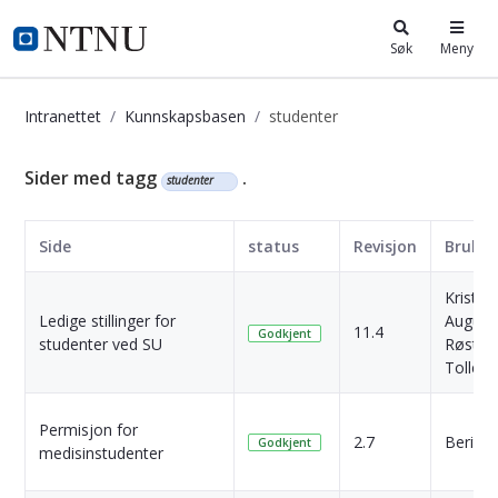
i.ntnu.no
Søk
Meny
Intranettet
Kunnskapsbasen
studenter
Kunnskapsbasen
Sider med tagg
.
studenter
Side
status
Revisjon
Bruker
Kristian
Ledige stillinger for
August
11.4
Godkjent
studenter ved SU
Røstad
Tollefs
Permisjon for
2.7
Berit R
Godkjent
medisinstudenter