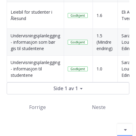
Leiebil for studenter i
Eli Ann
1.6
Godkjent
Ålesund
Tvergr
Undervisningsplanlegging
1.5
Sara Yl
- informasjon som bør
(Mindre
Louise
Godkjent
gis til studentene
endring)
Edin
Undervisningsplanlegging
Sara Yl
- informasjon til
1.0
Louise
Godkjent
studentene
Edin
Side 1 av 1
Forrige
Neste