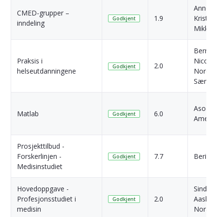
Anne
CMED-grupper –
1.9
Kristin
Godkjent
inndeling
Mikkel
Bernt
Praksis i
Nicolai
2.0
Godkjent
helseutdanningene
Noreb
Særste
Aso
Matlab
6.0
Godkjent
Amedy
Prosjekttilbud -
Forskerlinjen -
7.7
Berit R
Godkjent
Medisinstudiet
Hovedoppgave -
Sindre
Profesjonsstudiet i
2.0
Aashei
Godkjent
medisin
Norås