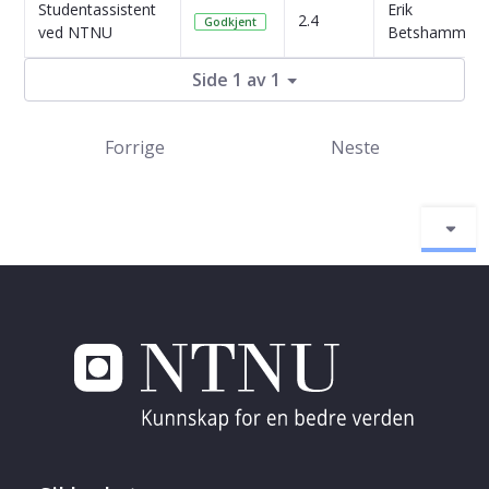
Studentassistent
Erik
2.4
Godkjent
ved NTNU
Betshammar
Side 1 av 1
Forrige
Neste