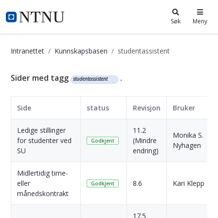
i.ntnu.no
Søk
Meny
Intranettet
Kunnskapsbasen
studentassistent
Kunnskapsbasen
Sider med tagg
.
studentassistent
Side
status
Revisjon
Bruker
Ledige stillinger
11.2
Monika S.
for studenter ved
(Mindre
Godkjent
Nyhagen
SU
endring)
Midlertidig time-
eller
8.6
Kari Klepp
Godkjent
månedskontrakt
17.5