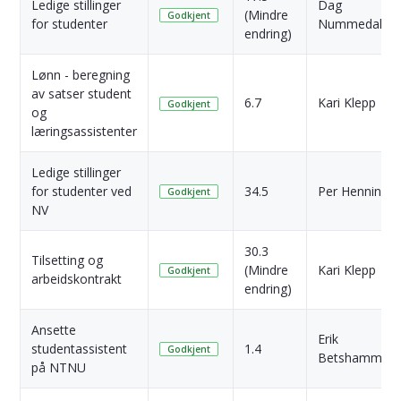
Ledige stillinger
Dag
(Mindre
Godkjent
for studenter
Nummedal
endring)
Lønn - beregning
av satser student
6.7
Kari Klepp
Godkjent
og
læringsassistenter
Ledige stillinger
for studenter ved
34.5
Per Henning
Godkjent
NV
30.3
Tilsetting og
(Mindre
Kari Klepp
Godkjent
arbeidskontrakt
endring)
Ansette
Erik
studentassistent
1.4
Godkjent
Betshammar
på NTNU