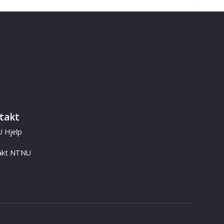
takt
 Hjelp
akt NTNU