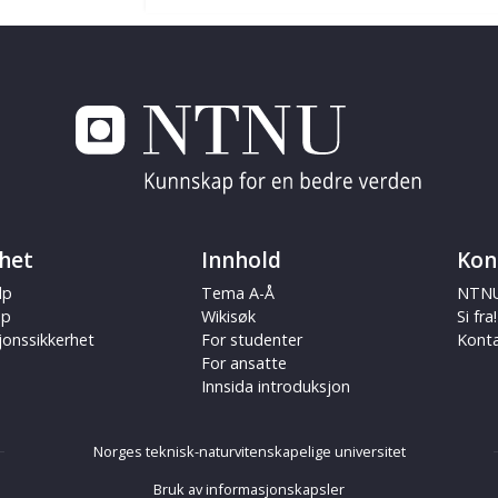
het
Innhold
Kon
lp
Tema A-Å
NTNU
ap
Wikisøk
Si fra!
jonssikkerhet
For studenter
Kont
For ansatte
Innsida introduksjon
Norges teknisk-naturvitenskapelige universitet
Bruk av informasjonskapsler