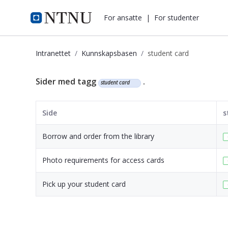
i.ntnu.no
For ansatte
|
For studenter
Intranettet
Kunnskapsbasen
student card
Kunnskapsbasen
Sider med tagg
.
student card
Side
s
Borrow and order from the library
Photo requirements for access cards
Pick up your student card