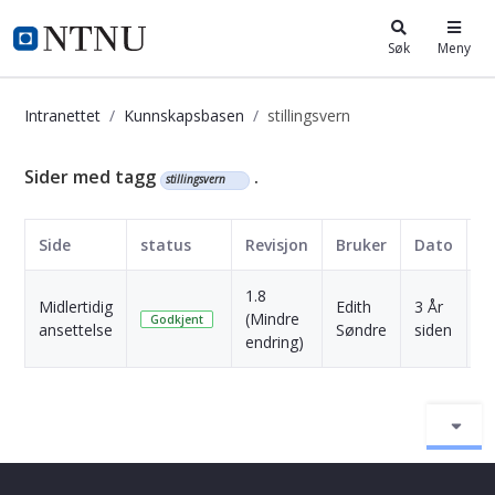
i.ntnu.no
Søk
Meny
Intranettet
Kunnskapsbasen
stillingsvern
Kunnskapsbasen
Sider med tagg
.
stillingsvern
Side
status
Revisjon
Bruker
Dato
1.8
Midlertidig
Edith
3 År
(Mindre
Sk
Godkjent
ansettelse
Søndre
siden
endring)