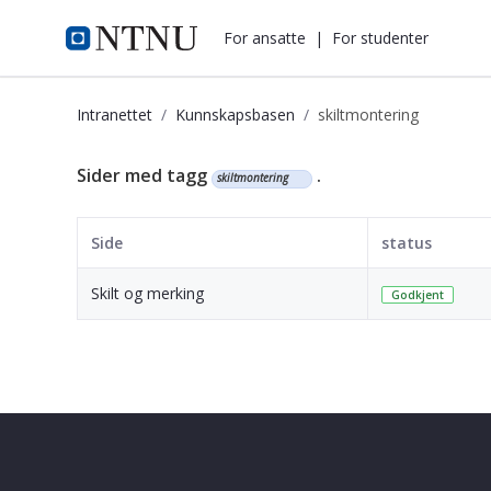
i.ntnu.no
For ansatte
|
For studenter
Intranettet
Kunnskapsbasen
skiltmontering
Kunnskapsbasen
Sider med tagg
.
skiltmontering
Side
status
Skilt og merking
Godkjent