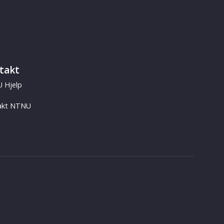
takt
 Hjelp
akt NTNU