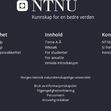
het
Innhold
Kon
lp
Tema A-Å
NTNU
ap
Wikisøk
Si fra!
jonssikkerhet
For studenter
Kont
For ansatte
Innsida introduksjon
Norges teknisk-naturvitenskapelige universitet
Bruk av informasjonskapsler
Tilgjengelighetserklæring
Personvern
Ansvarlig redaktør