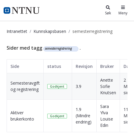
i.ntnu.no
Søk
Meny
Intranettet
Kunnskapsbasen
semesterregistrering
Kunnskapsbasen
Sider med tagg
.
semesterregistrering
Side
status
Revisjon
Bruker
Dato
Anette
2
Semesteravgift
3.9
Sofie
Måne
Godkjent
og registrering
Knutsen
siden
Sara
1.9
11
Aktiver
Ylva
(Mindre
Måne
Godkjent
brukerkonto
Louise
endring)
siden
Edin