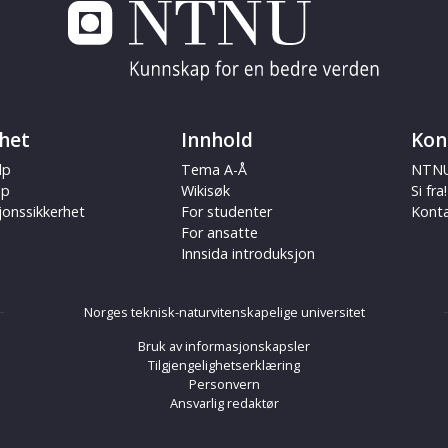
het
Innhold
Kon
lp
Tema A-Å
NTNU
ap
Wikisøk
Si fra!
jonssikkerhet
For studenter
Kont
For ansatte
Innsida introduksjon
Norges teknisk-naturvitenskapelige universitet
Bruk av informasjonskapsler
Tilgjengelighetserklæring
Personvern
Ansvarlig redaktør