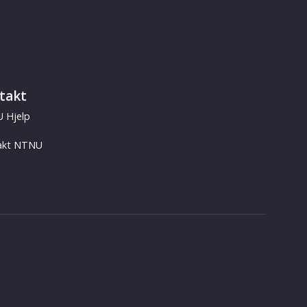
takt
 Hjelp
akt NTNU