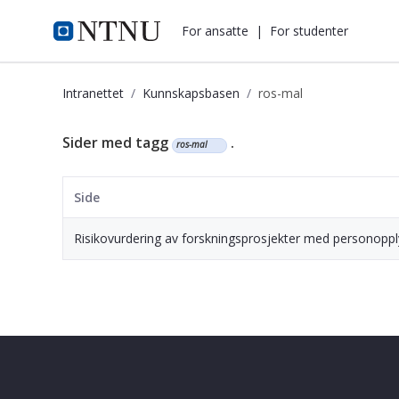
i.ntnu.no
For ansatte
|
For studenter
Intranettet
Kunnskapsbasen
ros-mal
Kunnskapsbasen
Sider med tagg
.
ros-mal
Side
Risikovurdering av forskningsprosjekter med personoppl