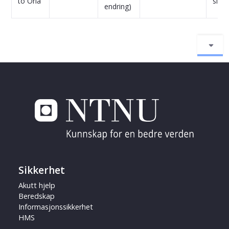
to Oria
side
endring)
Sikkerhet
Akutt hjelp
Beredskap
Informasjonssikkerhet
HMS