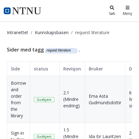
i.ntnu.no
Søk
Meny
Intranettet
Kunnskapsbasen
request literature
Kunnskapsbasen
Sider med tagg
.
request literature
Side
status
Revisjon
Bruker
Dat
Borrow
and
2.1
6
order
Erna Asta
(Mindre
Mån
Godkjent
from
Gudmundsdottir
endring)
side
the
library
1.5
Sign in
2 År
(Mindre
Ida Eir Lauritzen
Godkjent