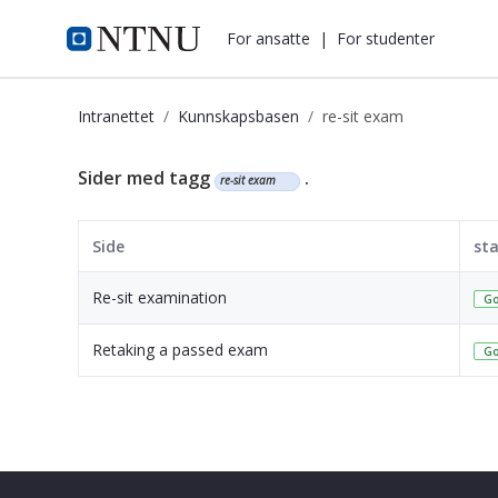
i.ntnu.no
For ansatte
|
For studenter
Intranettet
Kunnskapsbasen
re-sit exam
Kunnskapsbasen
Sider med tagg
.
re-sit exam
Side
st
Re-sit examination
Go
Retaking a passed exam
Go