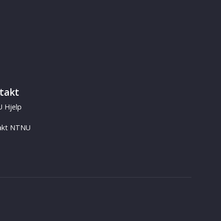
takt
 Hjelp
akt NTNU