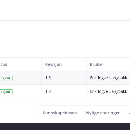
atus
Revisjon
Bruker
1.5
Erik Ingve Langbakk
dkjent
1.3
Erik Ingve Langbakk
dkjent
Kunnskapsbasen
Nylige endringer