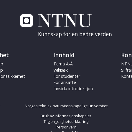
het
Innhold
Kon
lp
Tema A-Å
NTNU
ap
Wikisøk
Si fra!
jonssikkerhet
For studenter
Kont
For ansatte
Innsida introduksjon
Norges teknisk-naturvitenskapelige universitet
Bruk av informasjonskapsler
Tilgjengelighetserklæring
Personvern