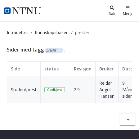
i.ntnu.no
Søk
Meny
Intranettet
Kunnskapsbasen
prester
Kunnskapsbasen
Sider med tagg
.
prester
Side
status
Revisjon
Bruker
Dato
Reidar
9
Studentprest
2.9
Angell
Månede
Godkjent
Hansen
siden