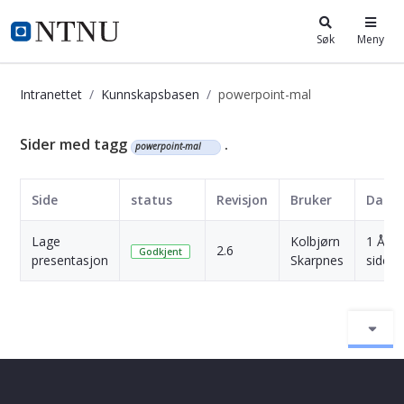
i.ntnu.no
Søk
Meny
Intranettet
Kunnskapsbasen
powerpoint-mal
Kunnskapsbasen
Sider med tagg
.
powerpoint-mal
Side
status
Revisjon
Bruker
Dato
Lage
Kolbjørn
1 År
2.6
Godkjent
presentasjon
Skarpnes
siden