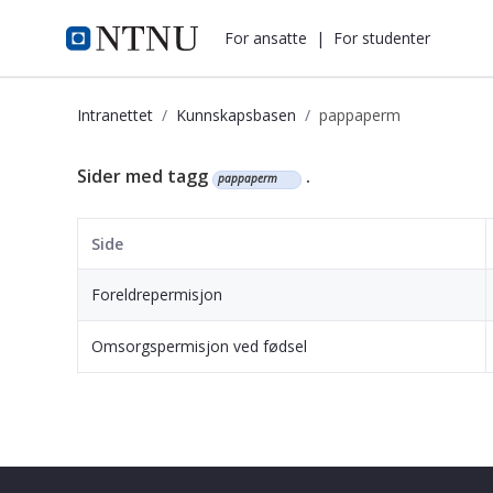
i.ntnu.no
For ansatte
|
For studenter
Intranettet
Kunnskapsbasen
pappaperm
Kunnskapsbasen
Sider med tagg
.
pappaperm
Side
Foreldrepermisjon
Omsorgspermisjon ved fødsel