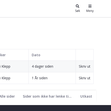
Søk
Meny
ker
Dato
i Klepp
4 dager siden
Skriv ut
i Klepp
1 År siden
Skriv ut
Alle sider
Sider som ikke har lenke til seg
Utkast