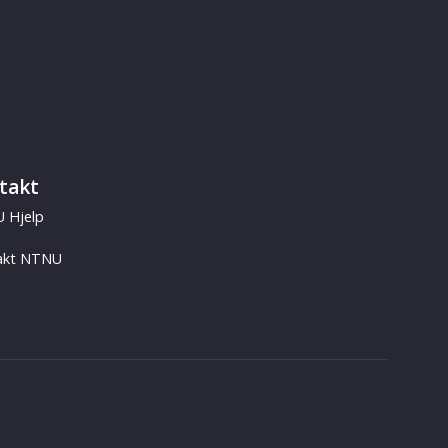
takt
 Hjelp
akt NTNU