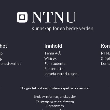
het
Innhold
Kon
lp
Tema A-Å
NTNU
ap
Wikisøk
Si fra!
jonssikkerhet
For studenter
Kont
For ansatte
Innsida introduksjon
Norges teknisk-naturvitenskapelige universitet
Bruk av informasjonskapsler
Tilgjengelighetserklæring
Personvern