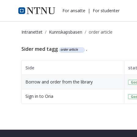
i.ntnu.no
For ansatte
|
For studenter
Intranettet
Kunnskapsbasen
order article
Kunnskapsbasen
Sider med tagg
.
order article
Side
sta
Borrow and order from the library
God
Sign in to Oria
God