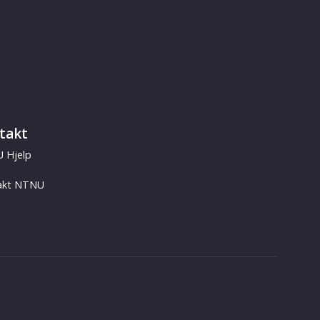
takt
 Hjelp
akt NTNU