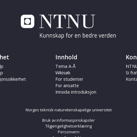
het
Innhold
Kon
lp
Tema A-Å
NTNU
ap
Wikisøk
Si fra!
jonssikkerhet
For studenter
Kont
For ansatte
Innsida introduksjon
Norges teknisk-naturvitenskapelige universitet
Bruk av informasjonskapsler
Tilgjengelighetserklæring
Personvern