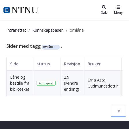
i.ntnu.no
Søk
Meny
Intranettet
Kunnskapsbasen
omlåne
Kunnskapsbasen
Sider med tagg
.
omlåne
Side
status
Revisjon
Bruker
D
Låne og
2.9
6
Erna Asta
bestille fra
(Mindre
M
Godkjent
Gudmundsdottir
biblioteket
endring)
si