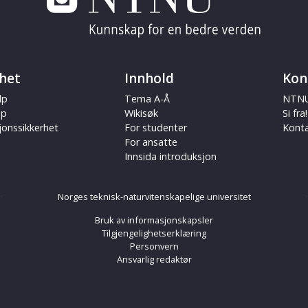
het
Innhold
Kon
lp
Tema A-Å
NTNU
ap
Wikisøk
Si fra!
jonssikkerhet
For studenter
Kont
For ansatte
Innsida introduksjon
Norges teknisk-naturvitenskapelige universitet
Bruk av informasjonskapsler
Tilgjengelighetserklæring
Personvern
Ansvarlig redaktør