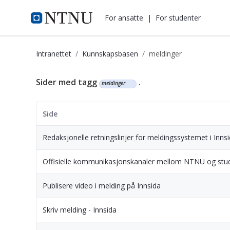
i.ntnu.no
For ansatte
|
For studenter
Intranettet
Kunnskapsbasen
meldinger
Kunnskapsbasen
Sider med tagg
.
meldinger
Side
Redaksjonelle retningslinjer for meldingssystemet i Inns
Offisielle kommunikasjonskanaler mellom NTNU og stu
Publisere video i melding på Innsida
Skriv melding - Innsida