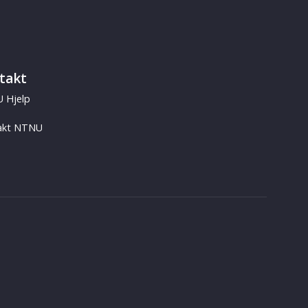
takt
 Hjelp
akt NTNU