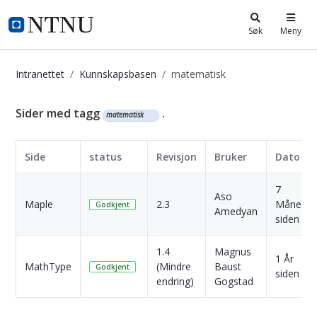
i.ntnu.no
Søk
Meny
Intranettet
Kunnskapsbasen
matematisk
Kunnskapsbasen
Sider med tagg
.
matematisk
Side
status
Revisjon
Bruker
Dato
7
Aso
Maple
2.3
Måneder
Godkjent
Amedyan
siden
1.4
Magnus
1 År
MathType
(Mindre
Baust
Godkjent
siden
endring)
Gogstad