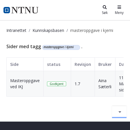
i.ntnu.no
Søk
Meny
Intranettet
Kunnskapsbasen
masteroppgave i kjemi
Kunnskapsbasen
Sider med tagg
.
masteroppgave i kjemi
Side
status
Revisjon
Bruker
Dato
11
Masteroppgave
Aina
1.7
Måne
Godkjent
ved IKJ
Sæterli
siden