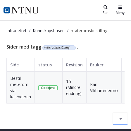
i.ntnu.no
Søk
Meny
Intranettet
Kunnskapsbasen
møteromsbestilling
Kunnskapsbasen
Sider med tagg
.
møteromsbestilling
Side
status
Revisjon
Bruker
Da
Bestill
1.9
1
møterom
Kari
(Mindre
Må
Godkjent
via
Vikhammermo
endring)
si
kalenderen