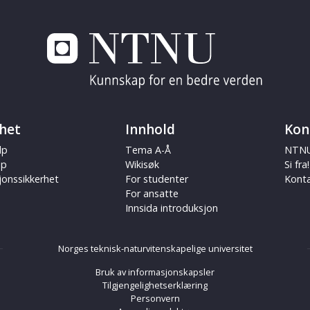
het
Innhold
Kon
lp
Tema A-Å
NTNU
ap
Wikisøk
Si fra!
jonssikkerhet
For studenter
Kont
For ansatte
Innsida introduksjon
Norges teknisk-naturvitenskapelige universitet
Bruk av informasjonskapsler
Tilgjengelighetserklæring
Personvern