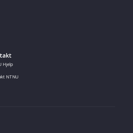
takt
 Hjelp
akt NTNU