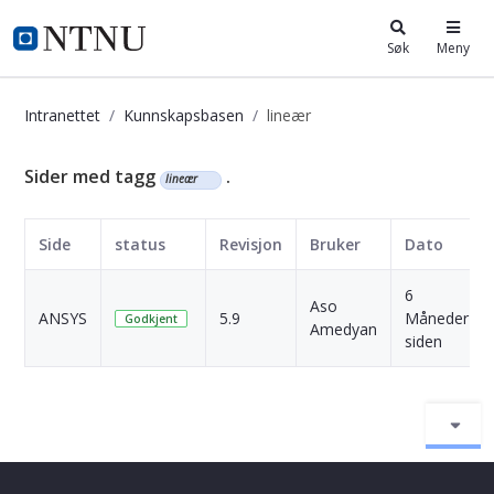
i.ntnu.no
Søk
Meny
Intranettet
Kunnskapsbasen
lineær
Kunnskapsbasen
Sider med tagg
.
lineær
Side
status
Revisjon
Bruker
Dato
6
Aso
ANSYS
5.9
Måneder
Godkjent
Amedyan
siden