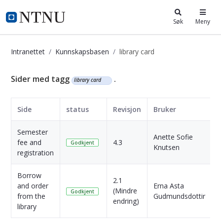
i.ntnu.no
Søk
Meny
Intranettet
Kunnskapsbasen
library card
Kunnskapsbasen
Sider med tagg
.
library card
Side
status
Revisjon
Bruker
Semester
Anette Sofie
fee and
4.3
Godkjent
Knutsen
registration
s
Borrow
2.1
and order
Erna Asta
(Mindre
Godkjent
from the
Gudmundsdottir
endring)
s
library