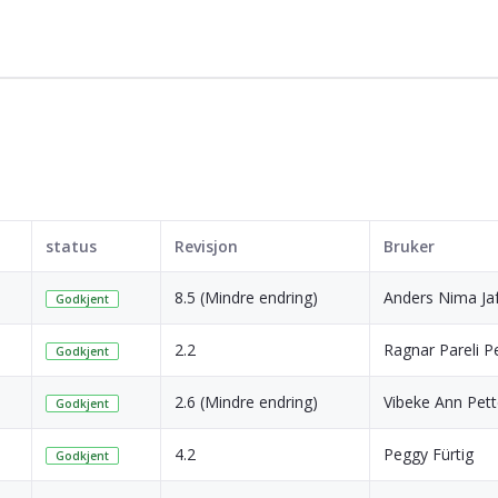
status
Revisjon
Bruker
8.5 (Mindre endring)
Anders Nima Jaf
Godkjent
2.2
Ragnar Pareli P
Godkjent
2.6 (Mindre endring)
Vibeke Ann Pet
Godkjent
4.2
Peggy Fürtig
Godkjent