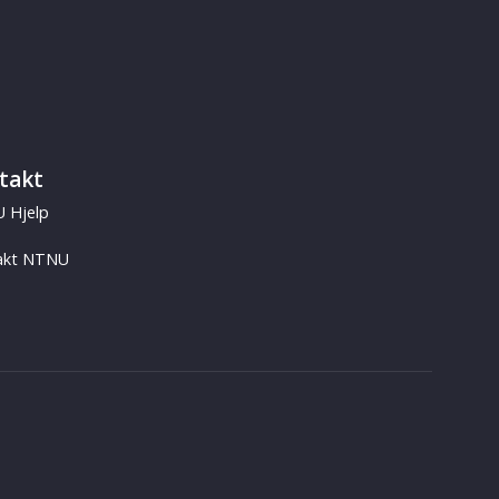
takt
 Hjelp
akt NTNU