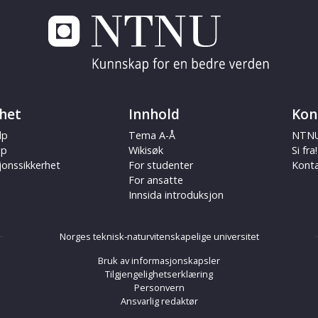
het
Innhold
Kon
lp
Tema A-Å
NTNU
ap
Wikisøk
Si fra!
jonssikkerhet
For studenter
Kont
For ansatte
Innsida introduksjon
Norges teknisk-naturvitenskapelige universitet
Bruk av informasjonskapsler
Tilgjengelighetserklæring
Personvern
Ansvarlig redaktør