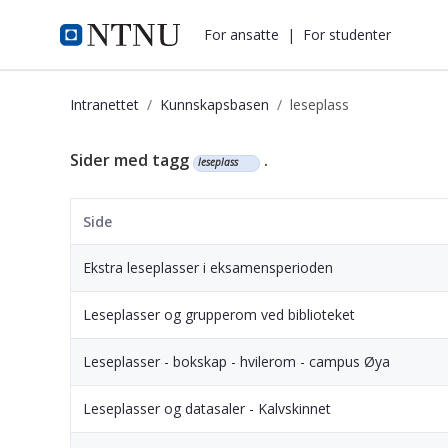
i.ntnu.no
For ansatte
|
For studenter
Intranettet
Kunnskapsbasen
leseplass
Kunnskapsbasen
Sider med tagg
.
leseplass
Side
Ekstra leseplasser i eksamensperioden
Leseplasser og grupperom ved biblioteket
Leseplasser - bokskap - hvilerom - campus Øya
Leseplasser og datasaler - Kalvskinnet