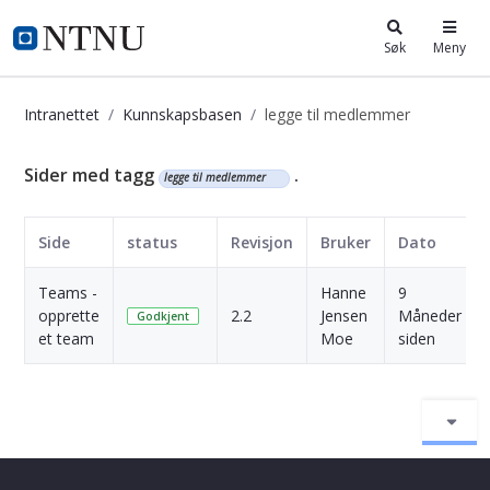
i.ntnu.no
Søk
Meny
Intranettet
Kunnskapsbasen
legge til medlemmer
Kunnskapsbasen
Sider med tagg
.
legge til medlemmer
Side
status
Revisjon
Bruker
Dato
Teams -
Hanne
9
opprette
2.2
Jensen
Måneder
Godkjent
et team
Moe
siden