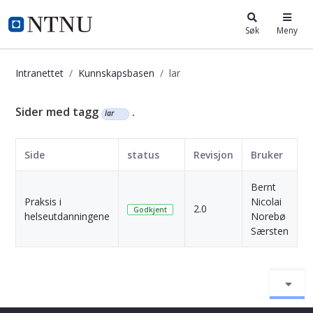
i.ntnu.no
Søk
Meny
Intranettet
Kunnskapsbasen
lar
Kunnskapsbasen
Sider med tagg
.
lar
Side
status
Revisjon
Bruker
D
Bernt
5
Praksis i
Nicolai
2.0
M
Godkjent
helseutdanningene
Norebø
s
Særsten