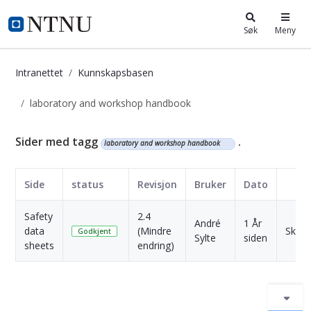
i.ntnu.no
Søk
Meny
Intranettet
Kunnskapsbasen
laboratory and workshop handbook
Kunnskapsbasen
Sider med tagg
.
laboratory and workshop handbook
Side
status
Revisjon
Bruker
Dato
Safety
2.4
André
1 År
data
(Mindre
Skriv 
Godkjent
Sylte
siden
sheets
endring)