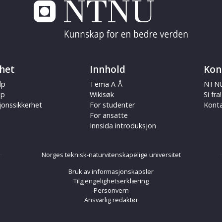
het
Innhold
Kon
lp
Tema A-Å
NTNU
ap
Wikisøk
Si fra!
jonssikkerhet
For studenter
Kont
For ansatte
Innsida introduksjon
Norges teknisk-naturvitenskapelige universitet
Bruk av informasjonskapsler
Tilgjengelighetserklæring
Personvern
Ansvarlig redaktør