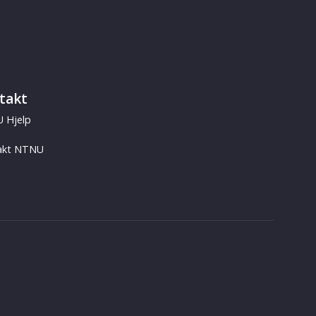
takt
 Hjelp
akt NTNU