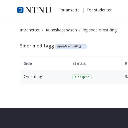
i.ntnu.no
For ansatte
|
For studenter
Intranettet
Kunnskapsbasen
løpende omstilling
Kunnskapsbasen
Sider med tagg
.
løpende omstilling
Side
status
R
Omstilling
3
Godkjent