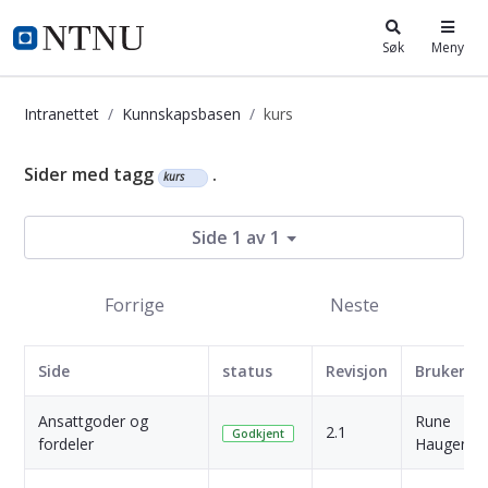
i.ntnu.no
Søk
Meny
Intranettet
Kunnskapsbasen
kurs
Kunnskapsbasen
Sider med tagg
.
kurs
Side 1 av 1
Forrige
Neste
Side
status
Revisjon
Bruker
Ansattgoder og
Rune
2.1
Godkjent
fordeler
Haugen