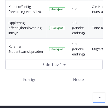
Kurs i offentlig
Ole Henrik
1.2
Godkjent
forvaltning ved NTNU
Hunstad V
Opplæring i
1.3
offentlighetsloven og
(Mindre
Tone Kven
Godkjent
innsyn
endring)
1.0
Kurs fra
(Mindre
Migrert
Godkjent
Studentsamskipnaden
endring)
Side 1 av 1
Forrige
Neste