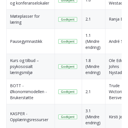
Godkjent
og konferanselokaler
Westad
Møteplasser for
2.1
Ranja Boj
Godkjent
læring
1.1
Pausegymnastikk
(Mindre
André Sylt
Godkjent
endring)
Kurs og tilbud –
1.8
Ole Edwar
psykososialt
(Mindre
Johns
Godkjent
læringsmiljø
endring)
Nystad
BOTT -
Trude
Økonomimodellen -
2.1
Wictoria
Godkjent
Brukerstøtte
Bersvend
3.1
KASPER -
(Mindre
Kirsti Jens
Godkjent
Opplæringsressurser
endring)