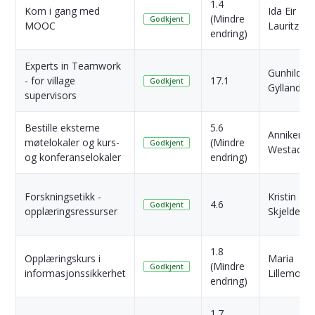
1.4
Kom i gang med
Ida Eir
(Mindre
Godkjent
MOOC
Lauritzen
endring)
Experts in Teamwork
Gunhild
- for village
17.1
Godkjent
Gylland
supervisors
Bestille eksterne
5.6
Anniken
møtelokaler og kurs-
(Mindre
Godkjent
Westad
og konferanselokaler
endring)
Forskningsetikk -
Kristin
4.6
Godkjent
opplæringsressurser
Skjeldest
1.8
Opplæringskurs i
Maria
(Mindre
Godkjent
informasjonssikkerhet
Lillemoen
endring)
1.7