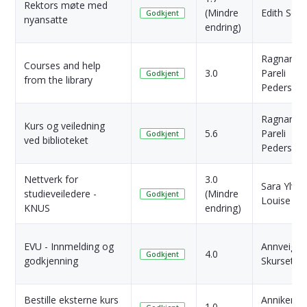
Rektors møte med
(Mindre
Edith Søn
Godkjent
nyansatte
endring)
Ragnar
Courses and help
3.0
Pareli
Godkjent
from the library
Pedersen
Ragnar
Kurs og veiledning
5.6
Pareli
Godkjent
ved biblioteket
Pedersen
Nettverk for
3.0
Sara Ylva
studieveiledere -
(Mindre
Godkjent
Louise Ed
KNUS
endring)
EVU - Innmelding og
Annveig
4.0
Godkjent
godkjenning
Skurseth
Bestille eksterne kurs
Anniken
1.0