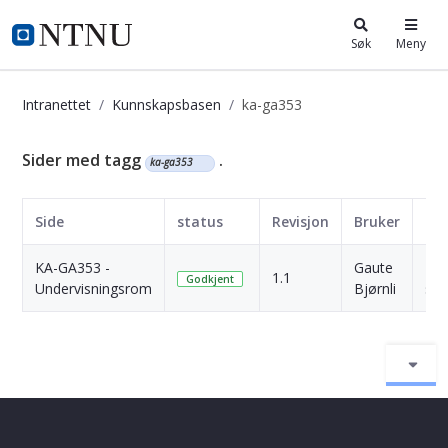
i.ntnu.no
Søk
Meny
Intranettet
Kunnskapsbasen
ka-ga353
Kunnskapsbasen
Sider med tagg
.
ka-ga353
Side
status
Revisjon
Bruker
Da
KA-GA353 -
Gaute
2 Å
1.1
Godkjent
Undervisningsrom
Bjørnli
sid