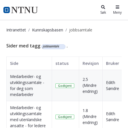
i.ntnu.no
Søk
Meny
Intranettet
Kunnskapsbasen
jobbsamtale
Kunnskapsbasen
Sider med tagg
.
jobbsamtale
Side
status
Revisjon
Bruker
Medarbeider- og
2.5
utviklingssamtale -
Edith
(Mindre
Godkjent
for deg som
Søndre
endring)
medarbeider
Medarbeider- og
1.8
utviklingssamtale
Edith
(Mindre
Godkjent
med utenlandske
Søndre
endring)
ansatte - for ledere